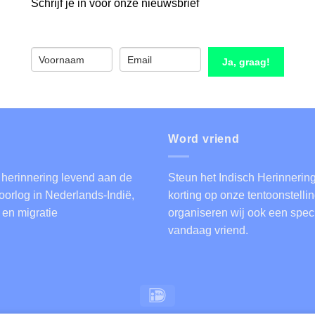
Schrijf je in voor onze nieuwsbrief
Ja, graag!
Word vriend
 herinnering levend aan de
Steun het Indisch Herinnering
orlog in Nederlands-Indië,
korting op onze tentoonstell
 en migratie
organiseren wij ook een speci
vandaag vriend
.
IDeal