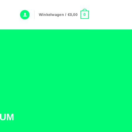
0
Winkelwagen /
€
0,00
RUM