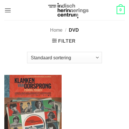
Skip
0
to
content
Home
/
DVD
FILTER