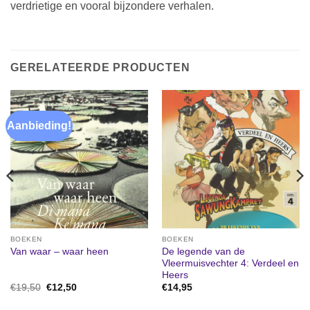
verdrietige en vooral bijzondere verhalen.
GERELATEERDE PRODUCTEN
Aanbieding!
BOEKEN
BOEKEN
De legende van de
Van waar – waar heen
Vleermuisvechter 4: Verdeel en
Heers
Oorspronkelijke
Huidige
€
19,50
€
12,50
€
14,95
prijs
prijs
was:
is: