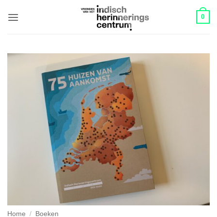
Skip
0
to
content
Home
/
Boeken